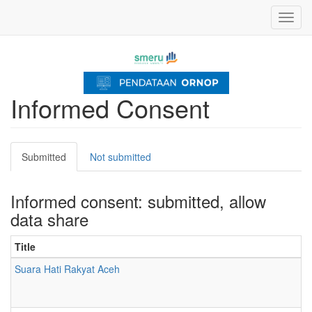
Skip
Toggl
to
navig
main
content
Informed Consent
Primary
Submitted
(active
Not submitted
tabs
tab)
Informed consent: submitted, allow
data share
Title
Suara Hati Rakyat Aceh