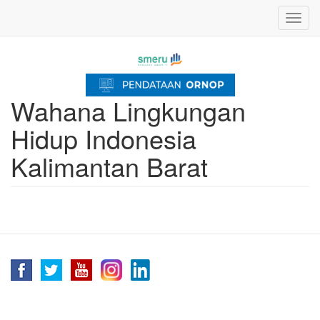
Skip
Toggl
to
navig
main
content
Wahana Lingkungan
Hidup Indonesia
Kalimantan Barat