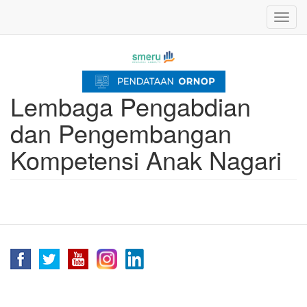
Skip
Toggl
to
navig
main
content
Lembaga Pengabdian
dan Pengembangan
Kompetensi Anak Nagari